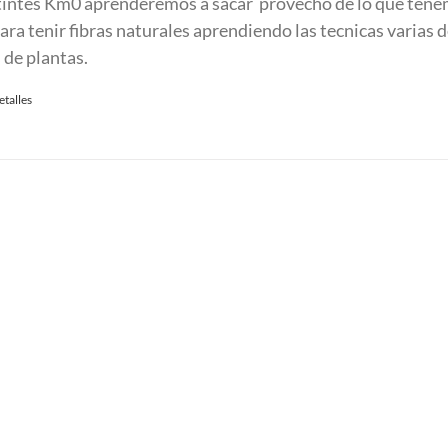
 tintes Km0 aprenderemos a sacar provecho de lo que ten
:
ra tenir fibras naturales aprendiendo las tecnicas varias d
90.00 €.
 de plantas.
etalles