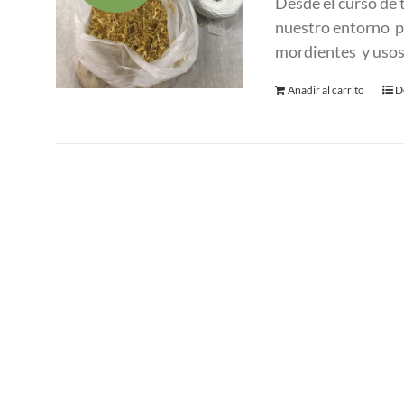
Desde el curso de
era:
es
nuestro entorno pa
280.00 €.
1
mordientes y usos
Añadir al carrito
D