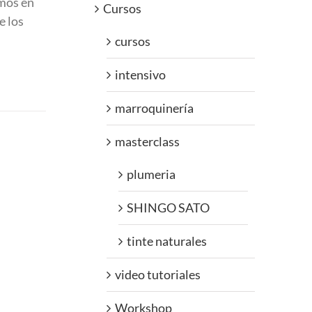
emos en
Cursos
e los
cursos
intensivo
marroquinería
masterclass
plumeria
SHINGO SATO
tinte naturales
video tutoriales
Workshop