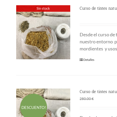
Curso de tintes na
Sin stock
280.00
€
Desde el curso de
nuestro entorno pa
mordientes y usos
Detalles
Curso de tintes na
El
El
190.00
€
280.00
€
precio
p
DESCUENTO!
original
a