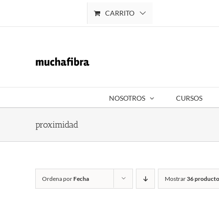
Saltar
CARRITO
Mi cuenta
al
contenido
NOSOTROS
CURSOS
proximidad
Ordena por
Fecha
Mostrar
36 producto