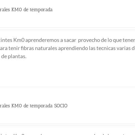
turales KM0 de temporada
 tintes Km0 aprenderemos a sacar provecho de lo que ten
ra tenir fibras naturales aprendiendo las tecnicas varias d
 de plantas.
turales KM0 de temporada SOCIO
recio
ctual