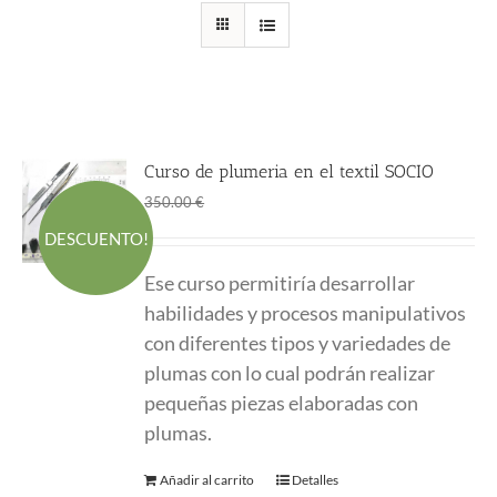
Curso de plumeria en el textil SOCIO
El
El
195.00
€
350.00
€
precio
precio
DESCUENTO!
original
actual
Ese curso permitiría desarrollar
era:
es:
habilidades y procesos manipulativos
350.00 €.
195.00 €.
con diferentes tipos y variedades de
plumas con lo cual podrán realizar
pequeñas piezas elaboradas con
plumas.
Añadir al carrito
Detalles