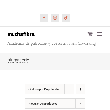
Saltar
CARRITO
Mi cuenta
al
contenido
Facebook
Instagram
Tiktok
Academia de patronaje y costura, Taller, Coworking
plumaserie
Inicio
plumaserie
Ordena por
Popularidad
Mostrar
24 productos