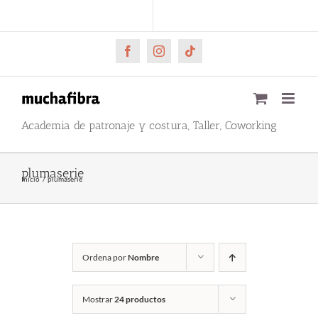
Saltar
CARRITO
Mi cuenta
al
contenido
Facebook
Instagram
Tiktok
Academia de patronaje y costura, Taller, Coworking
plumaserie
Inicio
plumaserie
Ordena por
Nombre
Mostrar
24 productos