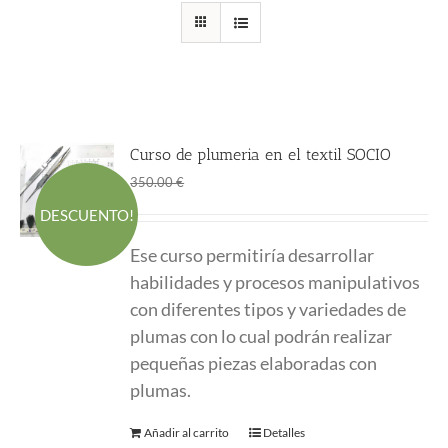
Curso de plumeria en el textil SOCIO
El
El
195.00
€
350.00
€
precio
precio
DESCUENTO!
original
actual
Ese curso permitiría desarrollar
era:
es:
habilidades y procesos manipulativos
350.00 €.
195.00 €.
con diferentes tipos y variedades de
plumas con lo cual podrán realizar
pequeñas piezas elaboradas con
plumas.
Añadir al carrito
Detalles