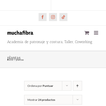
Saltar
CARRITO
Mi cuenta
al
contenido
Facebook
Instagram
Tiktok
Academia de patronaje y costura, Taller, Coworking
plantas
Inicio
plantas
Ordena por
Puntuar
Mostrar
24 productos