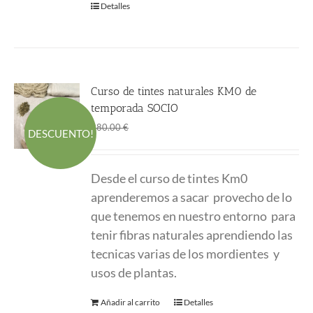
Detalles
Curso de tintes naturales KM0 de
temporada SOCIO
El
El
190.00
€
280.00
€
DESCUENTO!
precio
precio
original
actual
Desde el curso de tintes Km0
era:
es:
aprenderemos a sacar provecho de lo
280.00 €.
190.00 €.
que tenemos en nuestro entorno para
tenir fibras naturales aprendiendo las
tecnicas varias de los mordientes y
usos de plantas.
Añadir al carrito
Detalles