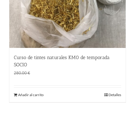
Curso de tintes naturales KM0 de temporada
SOCIO
El
El
190.00
€
280.00
€
precio
precio
original
actual
Añadir al carrito
Detalles
era:
es:
280.00 €.
190.00 €.