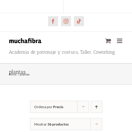
Saltar
CARRITO
Mi cuenta
al
contenido
Facebook
Instagram
Tiktok
Academia de patronaje y costura, Taller, Coworking
plantas
Inicio
plantas
Ordena por
Precio
Mostrar
36 productos