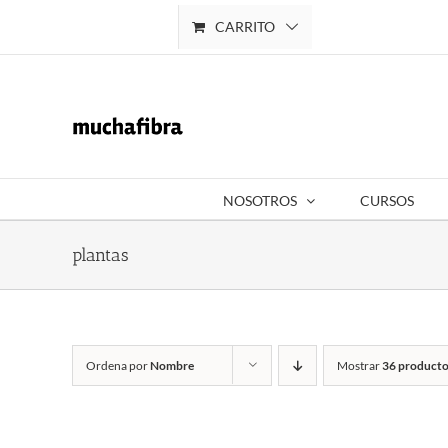
Saltar
CARRITO
Mi cuenta
al
contenido
NOSOTROS
CURSOS
plantas
Ordena por
Nombre
Mostrar
36 producto