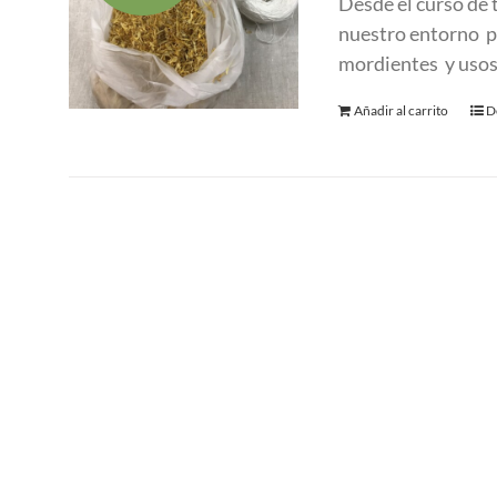
Desde el curso de
era:
es
nuestro entorno pa
280.00 €.
1
mordientes y usos
Añadir al carrito
D