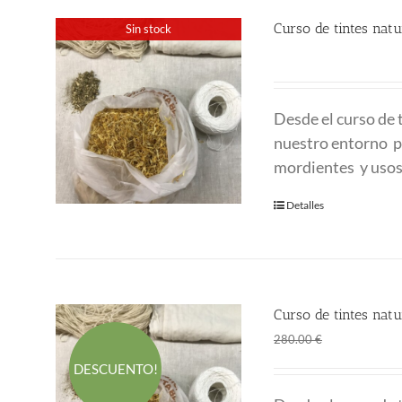
Curso de tintes na
Sin stock
280.00
€
Desde el curso de
nuestro entorno pa
mordientes y usos
Detalles
Curso de tintes na
El
El
190.00
€
280.00
€
precio
p
DESCUENTO!
original
a