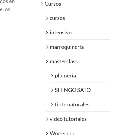
emos en
Cursos
e los
cursos
intensivo
marroquinería
masterclass
plumeria
SHINGO SATO
tinte naturales
video tutoriales
Workshop