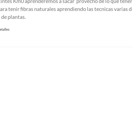
 tintes Km0 aprenderemos a sacar provecho de lo que ten
:
ra tenir fibras naturales aprendiendo las tecnicas varias d
90.00 €.
 de plantas.
etalles