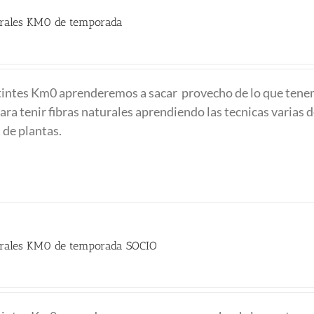
turales KM0 de temporada
 tintes Km0 aprenderemos a sacar provecho de lo que ten
ra tenir fibras naturales aprendiendo las tecnicas varias d
 de plantas.
turales KM0 de temporada SOCIO
recio
ctual