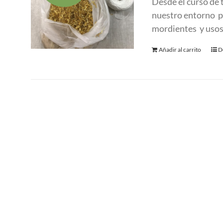
Desde el curso de
era:
es
nuestro entorno pa
280.00 €.
1
mordientes y usos
Añadir al carrito
D