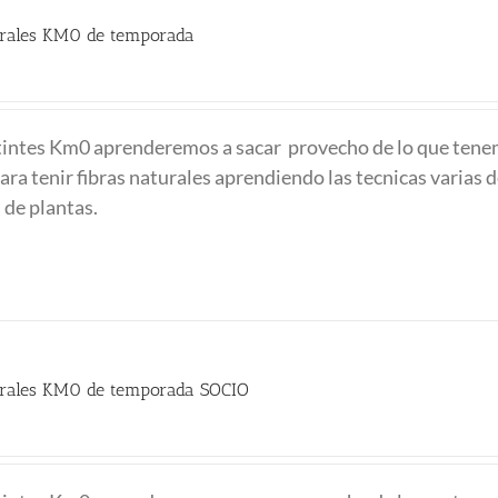
turales KM0 de temporada
 tintes Km0 aprenderemos a sacar provecho de lo que ten
ra tenir fibras naturales aprendiendo las tecnicas varias d
 de plantas.
turales KM0 de temporada SOCIO
recio
ctual