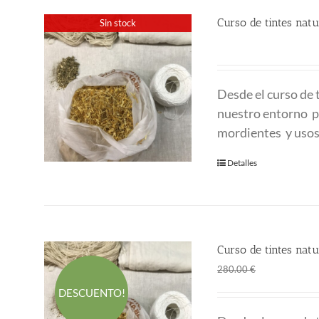
Curso de tintes na
Sin stock
280.00
€
Desde el curso de
nuestro entorno pa
mordientes y usos
Detalles
Curso de tintes na
El
El
190.00
€
280.00
€
precio
p
DESCUENTO!
original
a