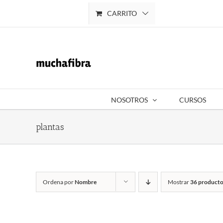
Saltar
CARRITO
Mi cuenta
al
contenido
NOSOTROS
CURSOS
plantas
Ordena por
Nombre
Mostrar
36 producto