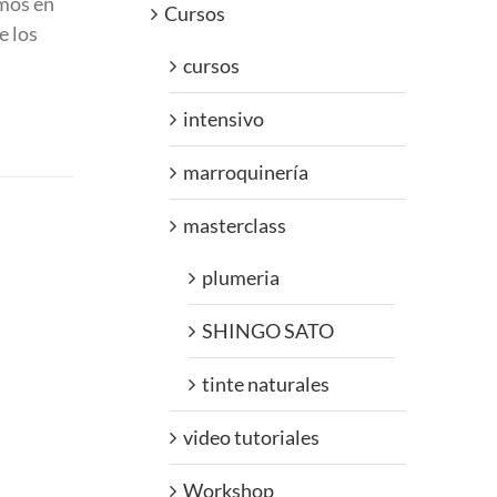
emos en
Cursos
e los
cursos
intensivo
marroquinería
masterclass
plumeria
SHINGO SATO
tinte naturales
video tutoriales
Workshop