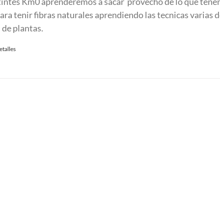
 tintes Km0 aprenderemos a sacar provecho de lo que ten
:
ra tenir fibras naturales aprendiendo las tecnicas varias d
90.00 €.
 de plantas.
etalles