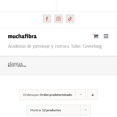
Saltar
CARRITO
Mi cuenta
al
contenido
Facebook
Instagram
Tiktok
Academia de patronaje y costura, Taller, Coworking
plantas
Inicio
plantas
Ordena por
Orden predeterminado
Mostrar
12 productos