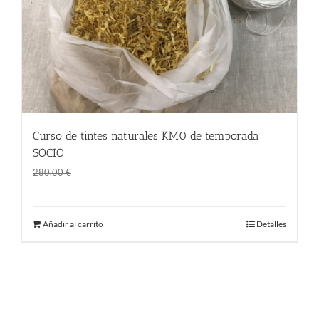
Curso de tintes naturales KM0 de temporada
SOCIO
El
El
190.00
€
280.00
€
precio
precio
original
actual
Añadir al carrito
Detalles
era:
es:
280.00 €.
190.00 €.