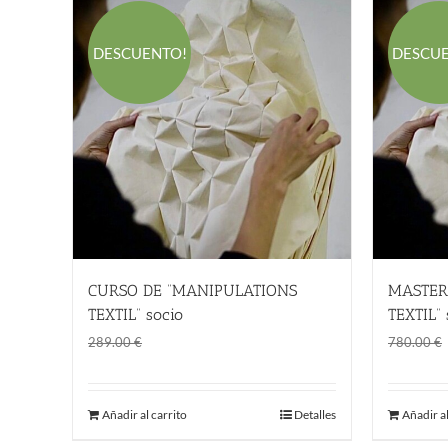
DESCUENTO!
DESCU
CURSO DE “MANIPULATIONS
MASTER
TEXTIL” socio
TEXTIL” 
El
El
169.00
€
289.00
€
780.00
€
precio
precio
original
actual
Añadir al carrito
Detalles
Añadir al
era:
es:
289.00 €.
169.00 €.