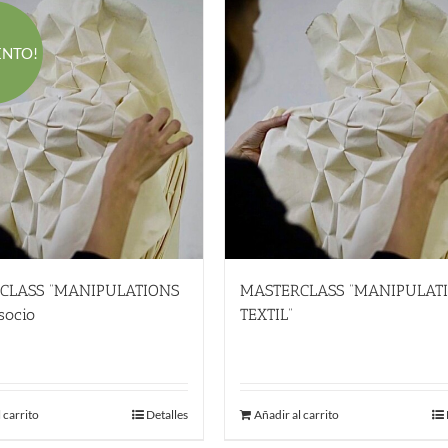
ENTO!
CLASS “MANIPULATIONS
MASTERCLASS “MANIPULAT
socio
TEXTIL”
El
El
600.00
€
780.00
€
precio
precio
original
actual
 carrito
Detalles
Añadir al carrito
era:
es:
780.00 €.
600.00 €.