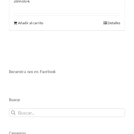
El
El
169.00
€
289.00
€
precio
precio
original
actual
Añadir al carrito
Detalles
era:
es:
289.00 €.
169.00 €.
Encuentra nos en Facebook
Buscar
Buscar:
Categorías