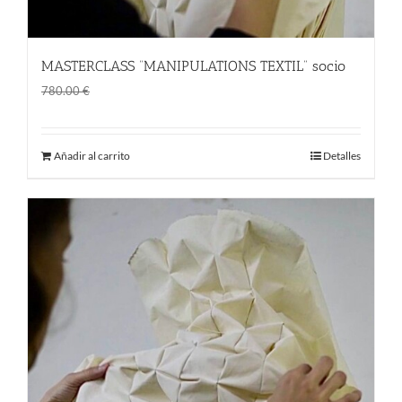
MASTERCLASS “MANIPULATIONS TEXTIL” socio
El
El
600.00
€
780.00
€
precio
precio
original
actual
Añadir al carrito
Detalles
era:
es:
780.00 €.
600.00 €.