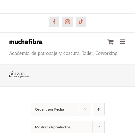
Saltar
CARRITO
Mi cuenta
al
contenido
Facebook
Instagram
Tiktok
Academia de patronaje y costura, Taller, Coworking
pinzas
Inicio
pinzas
Ordena por
Fecha
Mostrar
24 productos