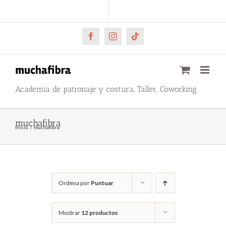
Saltar
CARRITO
Mi cuenta
al
contenido
Facebook
Instagram
Tiktok
Academia de patronaje y costura, Taller, Coworking
muchafibra
Inicio
muchafibra
Ordena por
Puntuar
Mostrar
12 productos