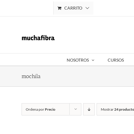
Saltar
CARRITO
Mi cuenta
al
contenido
NOSOTROS
CURSOS
mochila
Ordena por
Precio
Mostrar
24 producto