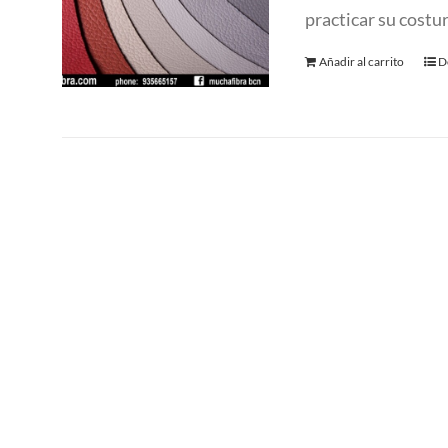
practicar su costu
Añadir al carrito
D