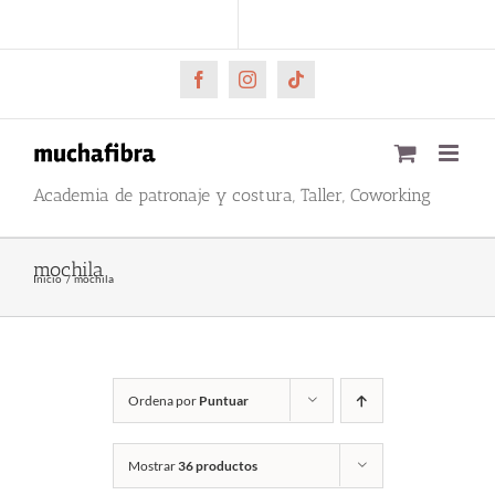
Saltar
CARRITO
Mi cuenta
al
contenido
Facebook
Instagram
Tiktok
Academia de patronaje y costura, Taller, Coworking
mochila
Inicio
mochila
Ordena por
Puntuar
Mostrar
36 productos