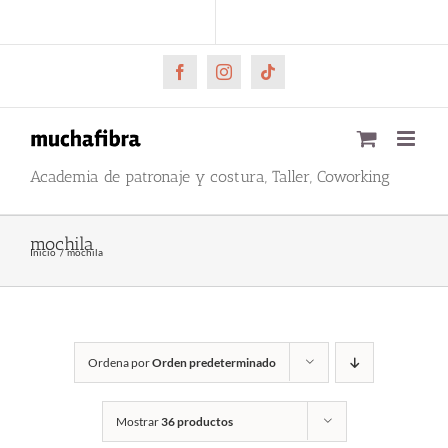
Saltar
CARRITO
Mi cuenta
al
contenido
Facebook
Instagram
Tiktok
Academia de patronaje y costura, Taller, Coworking
mochila
Inicio
mochila
Ordena por
Orden predeterminado
Mostrar
36 productos