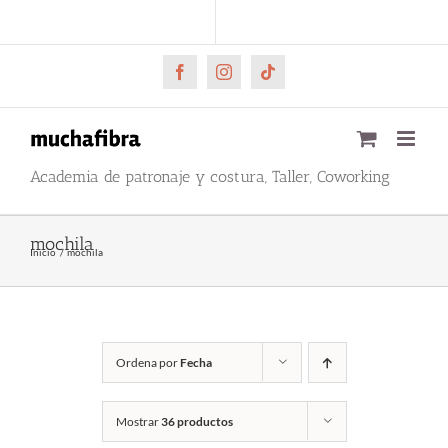
Saltar
CARRITO
Mi cuenta
al
contenido
Facebook
Instagram
Tiktok
Academia de patronaje y costura, Taller, Coworking
mochila
Inicio
mochila
Ordena por
Fecha
Mostrar
36 productos