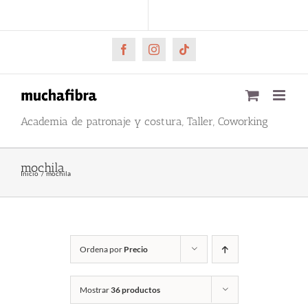
Saltar
CARRITO
Mi cuenta
al
contenido
Facebook
Instagram
Tiktok
Academia de patronaje y costura, Taller, Coworking
mochila
Inicio
mochila
Ordena por
Precio
Mostrar
36 productos