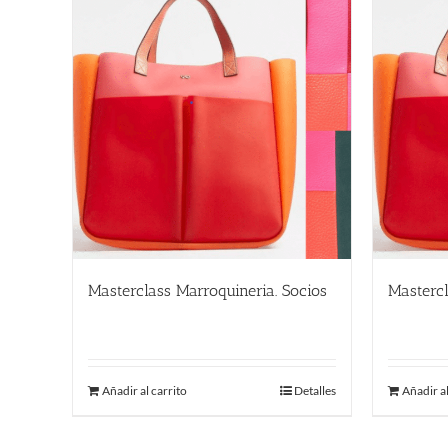
Masterclass Marroquineria. Socios
Mastercl
480.00
€
580.00
Añadir al carrito
Detalles
Añadir al