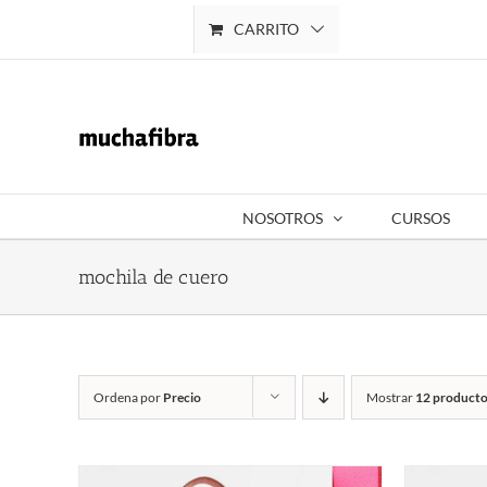
Saltar
CARRITO
Mi cuenta
al
contenido
NOSOTROS
CURSOS
mochila de cuero
Ordena por
Precio
Mostrar
12 producto