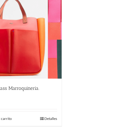
ass Marroquineria.
€
 carrito
Detalles