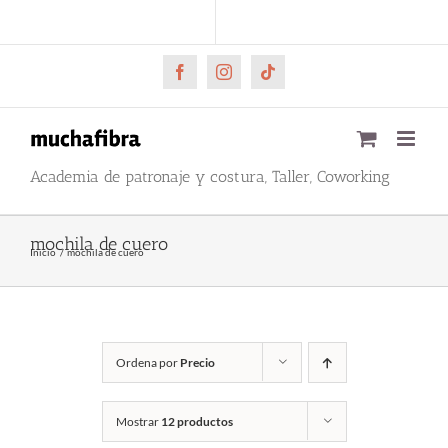
Saltar
CARRITO
Mi cuenta
al
contenido
Facebook
Instagram
Tiktok
Academia de patronaje y costura, Taller, Coworking
mochila de cuero
Inicio
mochila de cuero
Ordena por
Precio
Mostrar
12 productos