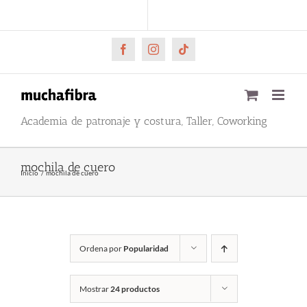
Saltar
CARRITO
Mi cuenta
al
contenido
Facebook
Instagram
Tiktok
Academia de patronaje y costura, Taller, Coworking
mochila de cuero
Inicio
mochila de cuero
Ordena por
Popularidad
Mostrar
24 productos