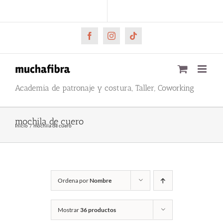
Saltar
CARRITO
Mi cuenta
al
contenido
Facebook
Instagram
Tiktok
Academia de patronaje y costura, Taller, Coworking
mochila de cuero
Inicio
mochila de cuero
Ordena por
Nombre
Mostrar
36 productos