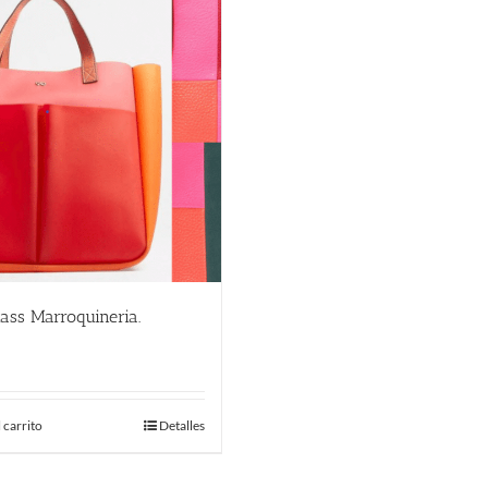
ass Marroquineria.
€
 carrito
Detalles