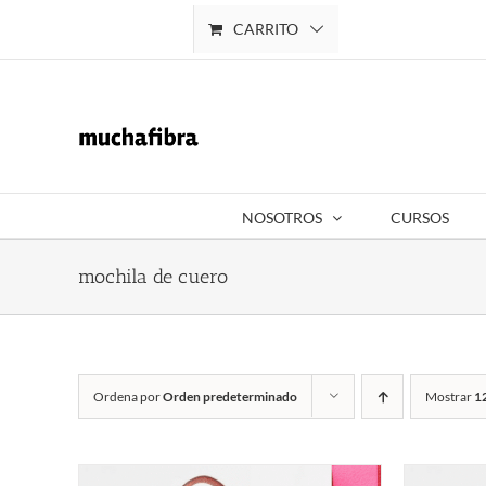
Saltar
CARRITO
Mi cuenta
al
contenido
NOSOTROS
CURSOS
mochila de cuero
Ordena por
Orden predeterminado
Mostrar
1