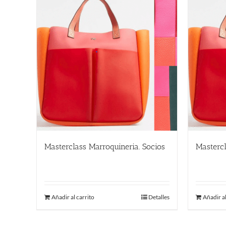
Masterclass Marroquineria. Socios
Mastercl
480.00
€
580.00
Añadir al carrito
Detalles
Añadir al