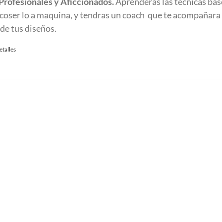
 Profesionales y Aficcionados.
Aprenderas las tecnicas bas
y coser lo a maquina, y tendras un coach que te acompañara 
 de tus diseños.
etalles