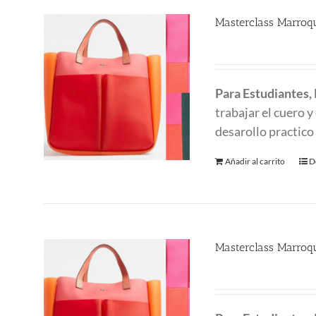
Masterclass Marroqu
480.00
€
Para Estudiantes,
trabajar el cuero 
desarollo practico
Añadir al carrito
D
Masterclass Marroqu
580.00
€