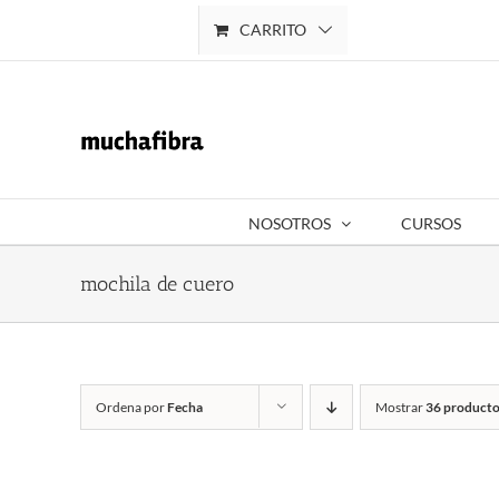
Saltar
CARRITO
Mi cuenta
al
contenido
NOSOTROS
CURSOS
mochila de cuero
Ordena por
Fecha
Mostrar
36 producto