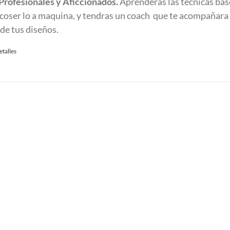
 Profesionales y Aficcionados.
Aprenderas las tecnicas bas
y coser lo a maquina, y tendras un coach que te acompañara 
 de tus diseños.
etalles