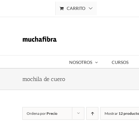
Saltar
CARRITO
Mi cuenta
al
contenido
NOSOTROS
CURSOS
mochila de cuero
Ordena por
Precio
Mostrar
12 producto