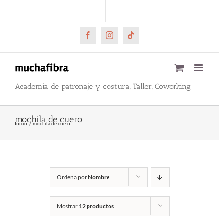
Saltar
CARRITO
Mi cuenta
al
contenido
Facebook
Instagram
Tiktok
Academia de patronaje y costura, Taller, Coworking
mochila de cuero
Inicio
mochila de cuero
Ordena por
Nombre
Mostrar
12 productos