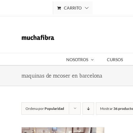
Saltar
CARRITO
Mi cuenta
al
contenido
NOSOTROS
CURSOS
maquinas de mcoser en barcelona
Ordena por
Popularidad
Mostrar
36 producto