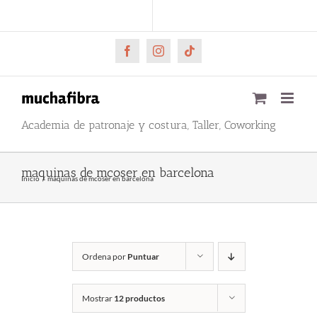
Saltar
CARRITO
Mi cuenta
al
contenido
Facebook
Instagram
Tiktok
Academia de patronaje y costura, Taller, Coworking
maquinas de mcoser en barcelona
Inicio
maquinas de mcoser en barcelona
Ordena por
Puntuar
Mostrar
12 productos