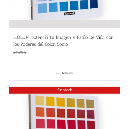
¡COLOR! potenciá tu Imagen y Estilo De Vida con
los Poderes del Color. Socio
El
El
18.00
€
24.00
€
precio
precio
original
actual
Detalles
era:
es:
24.00 €.
18.00 €.
Sin stock