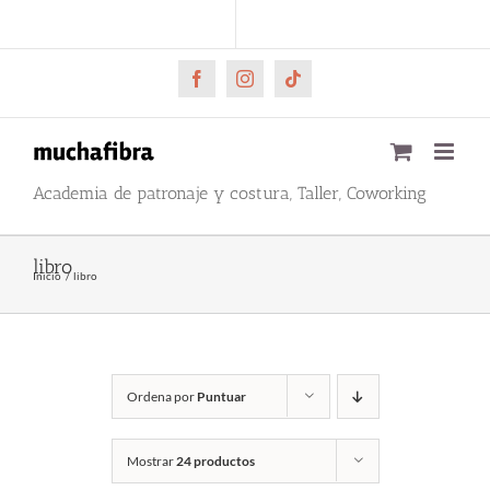
Saltar
CARRITO
Mi cuenta
al
contenido
Facebook
Instagram
Tiktok
Academia de patronaje y costura, Taller, Coworking
libro
Inicio
libro
Ordena por
Puntuar
Mostrar
24 productos