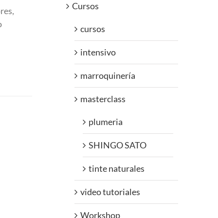
Cursos
res,
o
cursos
intensivo
marroquinería
masterclass
plumeria
SHINGO SATO
tinte naturales
video tutoriales
Workshop