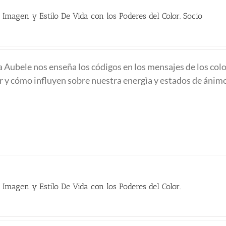
 Imagen y Estilo De Vida con los Poderes del Color. Socio
io
al
na Aubele nos enseña los códigos en los mensajes de los colo
or y cómo influyen sobre nuestra energìa y estados de ánim
0 €.
 Imagen y Estilo De Vida con los Poderes del Color.