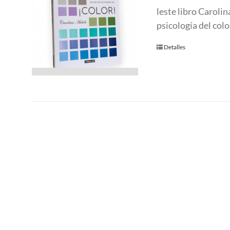
leste libro Caroli
psicología del col
Detalles