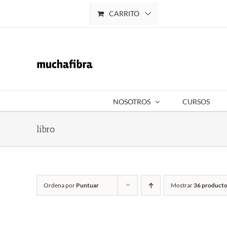
Saltar
CARRITO
Mi cuenta
al
contenido
NOSOTROS
CURSOS
libro
Ordena por
Puntuar
Mostrar
36 producto