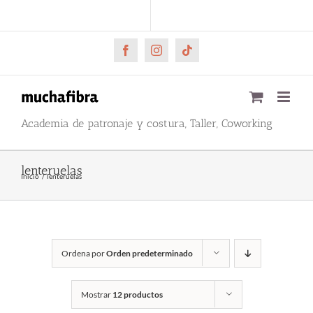
Saltar
CARRITO
Mi cuenta
al
contenido
Facebook
Instagram
Tiktok
Academia de patronaje y costura, Taller, Coworking
lenteruelas
Inicio
lenteruelas
Ordena por
Orden predeterminado
Mostrar
12 productos