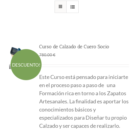
Curso de Calzado de Cuero Socio
El
El
1.00
€
780.00
€
precio
precio
DESCUENTO!
original
actual
Este Curso está pensado para iniciarte
era:
es:
en el proceso paso a paso de una
780.00 €.
1.00 €.
Formación
rica en torno a los Zapatos
Artesanales. La finalidad es aportar los
conocimientos
básicos y
especializados para Diseñar tu propio
Calzado y ser capaces de realizarlo.