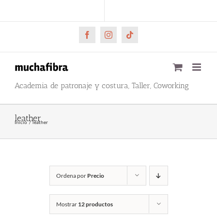
Saltar
CARRITO
Mi cuenta
al
contenido
Facebook
Instagram
Tiktok
Academia de patronaje y costura, Taller, Coworking
leather
Inicio
leather
Ordena por
Precio
Mostrar
12 productos