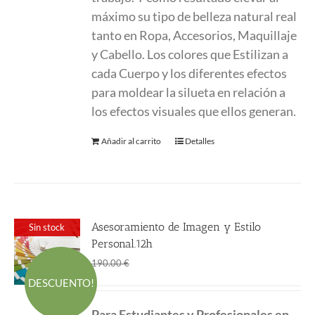
máximo su tipo de belleza natural real
tanto en Ropa, Accesorios, Maquillaje
y Cabello. Los colores que Estilizan a
cada Cuerpo y los diferentes efectos
para moldear la silueta en relación a
los efectos visuales que ellos generan.
Añadir al carrito
Detalles
Asesoramiento de Imagen y Estilo
Sin stock
Personal.12h
El
El
150.00
€
190.00
€
precio
precio
DESCUENTO!
original
actual
Para Estudiantes y Profesionales en