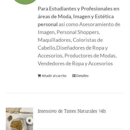
original
actual
Para Estudiantes y Profesionales en
era:
es:
áreas de Moda, Imagen y Estética
190.00 €.
190.00 €.
personal
así como Asesoramiento de
Imagen, Personal Shoppers,
Maquilladores, Coloristas de
Cabello,Diseñadores de Ropa y
Accesorios, Productores de Modas,
Vendedores de Ropa y Accesorios
Añadir al carrito
Detalles
Intensivo de Tintes Naturales 14h
190.00
€