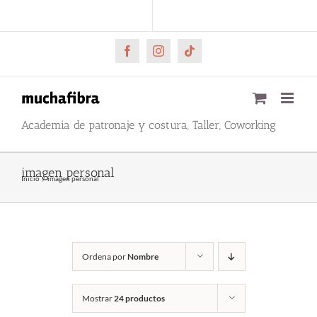
Saltar
CARRITO
Mi cuenta
al
contenido
Facebook
Instagram
Tiktok
Academia de patronaje y costura, Taller, Coworking
imagen personal
Inicio
imagen personal
Ordena por
Nombre
Mostrar
24 productos