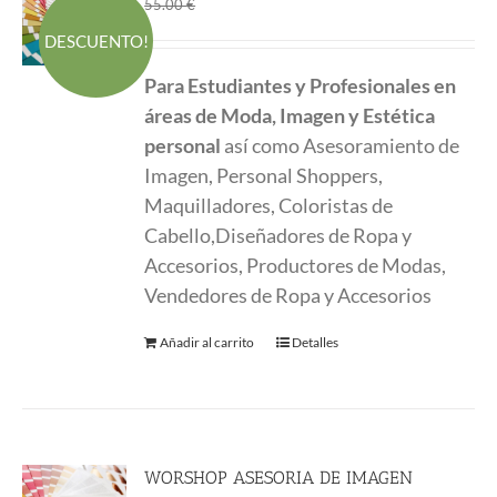
El
El
45.00
€
55.00
€
precio
precio
DESCUENTO!
original
actual
Para Estudiantes y Profesionales en
era:
es:
áreas de Moda, Imagen y Estética
55.00 €.
45.00 €.
personal
así como Asesoramiento de
Imagen, Personal Shoppers,
Maquilladores, Coloristas de
Cabello,Diseñadores de Ropa y
Accesorios, Productores de Modas,
Vendedores de Ropa y Accesorios
Añadir al carrito
Detalles
WORSHOP ASESORIA DE IMAGEN