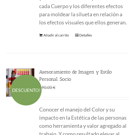
cada Cuerpo y los diferentes efectos
para moldear la silueta en relación a
los efectos visuales que ellos generan.
Añadir al carrito
Detalles
Asesoramiento de Imagen y Estilo
Personal. Socio
El
El
150.00
€
190.00
€
DESCUENTO!
precio
precio
original
actual
Conocer el manejo del Color y su
era:
es:
impacto en la Estética de las personas
190.00 €.
150.00 €.
como herramienta y valor agregado al
trabajo. Y como resultado elevar al