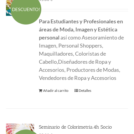
precio
precio
DESCUENTO!
original
actual
Para Estudiantes y Profesionales en
era:
es:
áreas de Moda, Imagen y Estética
55.00 €.
45.00 €.
personal
así como Asesoramiento de
Imagen, Personal Shoppers,
Maquilladores, Coloristas de
Cabello,Diseñadores de Ropa y
Accesorios, Productores de Modas,
Vendedores de Ropa y Accesorios
Añadir al carrito
Detalles
Seminario de Colorimetria.4h Socio