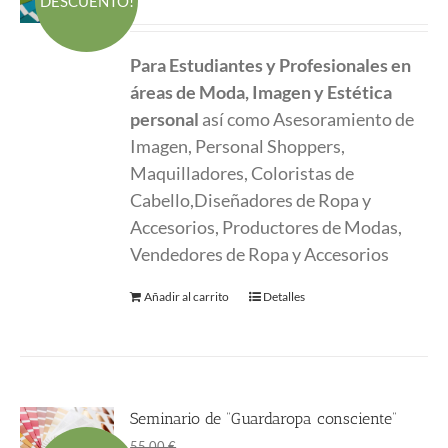
DESCUENTO!
precio
precio
original
actual
Para Estudiantes y Profesionales en
era:
es:
áreas de Moda, Imagen y Estética
55.00 €.
55.00 €.
personal
así como Asesoramiento de
Imagen, Personal Shoppers,
Maquilladores, Coloristas de
Cabello,Diseñadores de Ropa y
Accesorios, Productores de Modas,
Vendedores de Ropa y Accesorios
Añadir al carrito
Detalles
Seminario de “Guardaropa consciente”
El
El
45.00
€
55.00
€