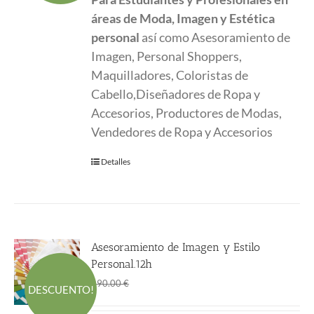
era:
es:
áreas de Moda, Imagen y Estética
190.00 €.
150.00 €.
personal
así como Asesoramiento de
Imagen, Personal Shoppers,
Maquilladores, Coloristas de
Cabello,Diseñadores de Ropa y
Accesorios, Productores de Modas,
Vendedores de Ropa y Accesorios
Detalles
Asesoramiento de Imagen y Estilo
Personal.12h
El
El
190.00
€
190.00
€
DESCUENTO!
precio
precio