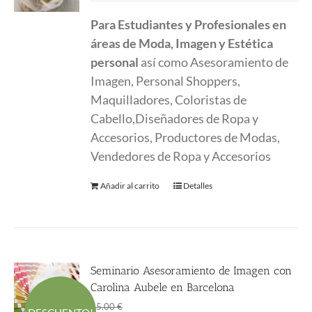
Para Estudiantes y Profesionales en
áreas de Moda, Imagen y Estética
personal
así como Asesoramiento de
Imagen, Personal Shoppers,
Maquilladores, Coloristas de
Cabello,Diseñadores de Ropa y
Accesorios, Productores de Modas,
Vendedores de Ropa y Accesorios
Añadir al carrito
Detalles
Seminario Asesoramiento de Imagen con
Carolina Aubele en Barcelona
El
El
55.00
€
55.00
€