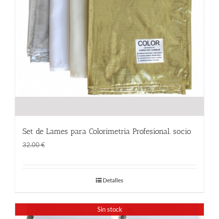
Set de Lames para Colorimetria Profesional. socio
El
El
24.00
€
32.00
€
precio
precio
original
actual
Detalles
era:
es:
32.00 €.
24.00 €.
Sin stock