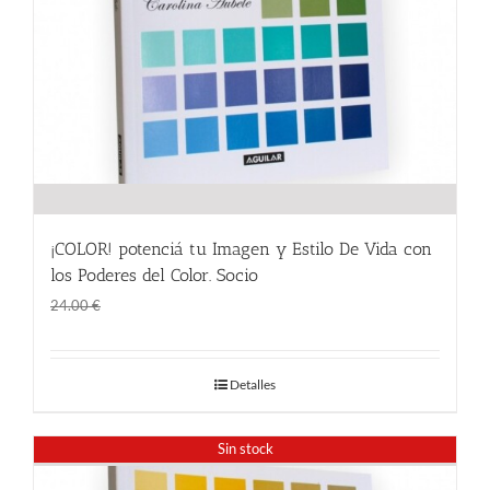
¡COLOR! potenciá tu Imagen y Estilo De Vida con
los Poderes del Color. Socio
El
El
18.00
€
24.00
€
precio
precio
original
actual
Detalles
era:
es:
24.00 €.
18.00 €.
Sin stock