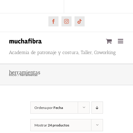
Saltar
CARRITO
Mi cuenta
al
contenido
Facebook
Instagram
Tiktok
Academia de patronaje y costura, Taller, Coworking
herramientas
Inicio
herramientas
Ordena por
Fecha
Mostrar
24 productos