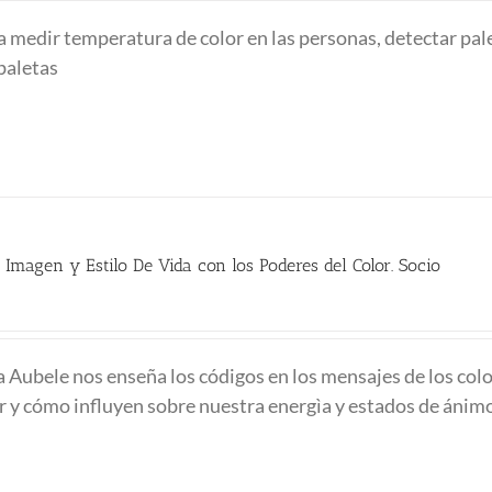
a medir temperatura de color en las personas, detectar pal
bpaletas
 Imagen y Estilo De Vida con los Poderes del Color. Socio
io
al
na Aubele nos enseña los códigos en los mensajes de los colo
or y cómo influyen sobre nuestra energìa y estados de ánim
0 €.