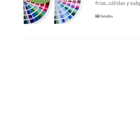
frías, cálidas y su
58.00 €.
45.0
Detalles