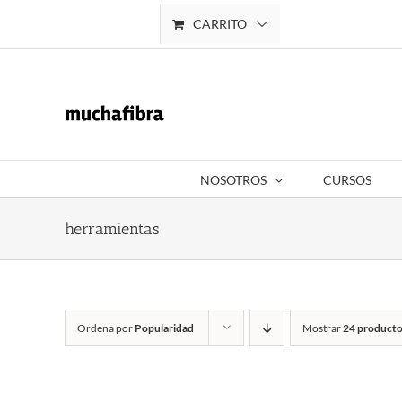
Saltar
CARRITO
Mi cuenta
al
contenido
NOSOTROS
CURSOS
herramientas
Ordena por
Popularidad
Mostrar
24 producto