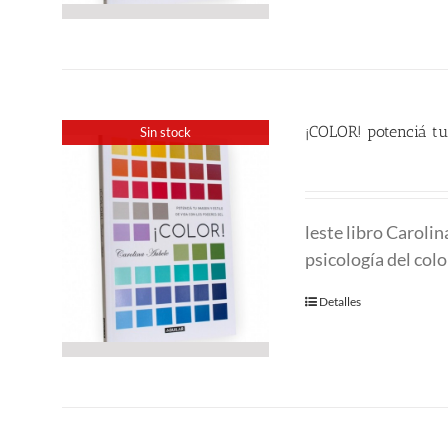
¡COLOR! potenciá tu
Sin stock
24.00
€
leste libro Caroli
psicología del col
Detalles