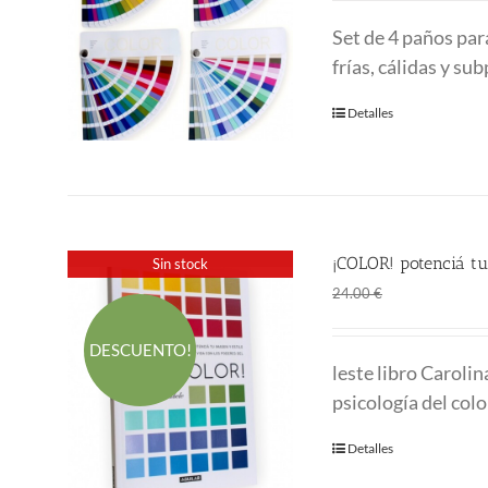
Set de 4 paños par
frías, cálidas y su
Detalles
¡COLOR! potenciá tu
Sin stock
El
El
18.00
€
24.00
€
precio
prec
original
actu
DESCUENTO!
leste libro Caroli
era:
es:
psicología del col
24.00 €.
18.0
Detalles