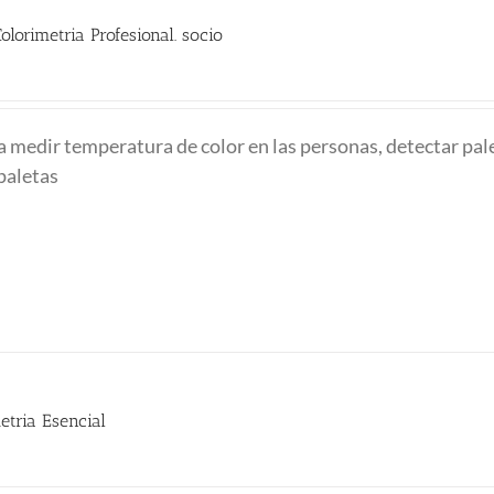
lorimetria Profesional. socio
io
al
a medir temperatura de color en las personas, detectar pal
bpaletas
0 €.
etria Esencial