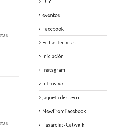
DIY
eventos
Facebook
etas
Fichas técnicas
iniciación
Instagram
intensivo
jaqueta de cuero
NewFromFacebook
etas
Pasarelas/Catwalk