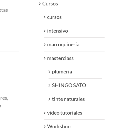
Cursos
etas
cursos
intensivo
marroquinería
masterclass
plumeria
SHINGO SATO
res,
tinte naturales
o
video tutoriales
Workshop