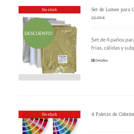
Set de Lames para Co
Sin stock
El
El
24.00
€
32.00
€
precio
prec
original
actu
DESCUENTO!
Set de 4 paños par
era:
es:
frías, cálidas y su
32.00 €.
24.0
Detalles
4 Paletas de Colorim
Sin stock
58.00
€