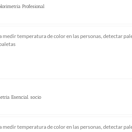
lorimetria Profesional
a medir temperatura de color en las personas, detectar pal
bpaletas
etria Esencial. socio
io
al
a medir temperatura de color en las personas, detectar pal