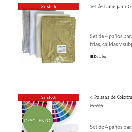
Set de Lame para Co
Sin stock
32.00
€
Set de 4 paños par
frías, cálidas y su
Detalles
4 Paletas de Colorim
Sin stock
El
El
45.00
€
58.00
€
precio
prec
original
actu
DESCUENTO!
Set de 4 paños par
era:
es: