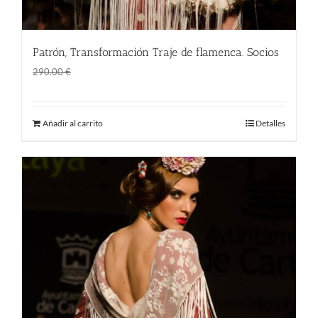
Patrón, Transformación Traje de flamenca. Socios
El
El
190.00
€
290.00
€
precio
precio
original
actual
Añadir al carrito
Detalles
era:
es:
290.00 €.
190.00 €.