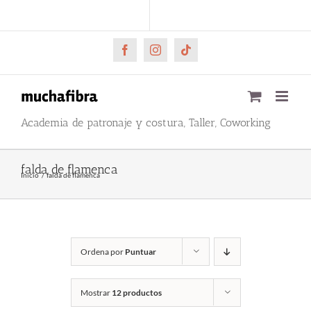
Saltar
CARRITO
Mi cuenta
al
contenido
Facebook
Instagram
Tiktok
Academia de patronaje y costura, Taller, Coworking
falda de flamenca
Inicio
falda de flamenca
Ordena por
Puntuar
Mostrar
12 productos