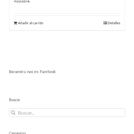
El
El
360.00
€
450.00
€
precio
precio
original
actual
Añadir al carrito
Detalles
era:
es:
450.00 €.
360.00 €.
Encuentra nos en Facebook
Buscar
Buscar:
Categorías