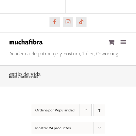
Saltar
CARRITO
Mi cuenta
al
contenido
Facebook
Instagram
Tiktok
Academia de patronaje y costura, Taller, Coworking
estilo de vida
Inicio
estilo de vida
Ordena por
Popularidad
Mostrar
24 productos