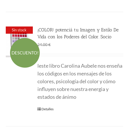
¡COLOR! potenciá tu Imagen y Estilo De
Sin stock
Vida con los Poderes del Color. Socio
El
El
18.00
€
24.00
€
precio
precio
DESCUENTO!
original
actual
leste libro Carolina Aubele nos enseña
era:
es:
los códigos en los mensajes de los
24.00 €.
18.00 €.
colores, psicología del color y cómo
influyen sobre nuestra energìa y
estados de ánimo
Detalles