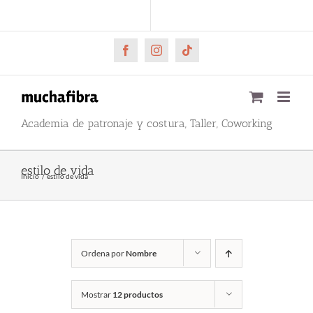
Saltar
CARRITO
Mi cuenta
al
contenido
Facebook
Instagram
Tiktok
Academia de patronaje y costura, Taller, Coworking
estilo de vida
Inicio
estilo de vida
Ordena por
Nombre
Mostrar
12 productos