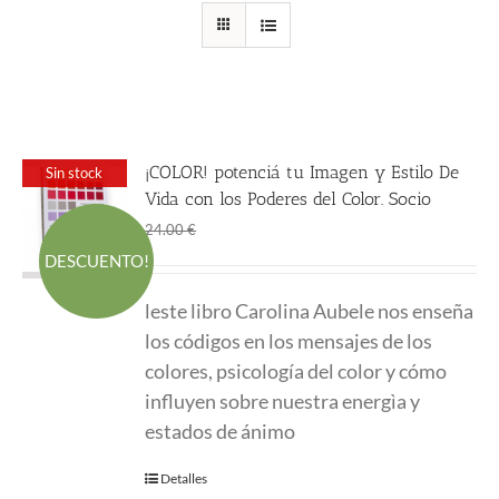
¡COLOR! potenciá tu Imagen y Estilo De
Sin stock
Vida con los Poderes del Color. Socio
El
El
18.00
€
24.00
€
precio
precio
DESCUENTO!
original
actual
leste libro Carolina Aubele nos enseña
era:
es:
los códigos en los mensajes de los
24.00 €.
18.00 €.
colores, psicología del color y cómo
influyen sobre nuestra energìa y
estados de ánimo
Detalles