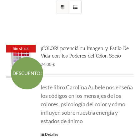
¡COLOR! potenciá tu Imagen y Estilo De
Sin stock
Vida con los Poderes del Color. Socio
El
El
18.00
€
24.00
€
precio
precio
DESCUENTO!
original
actual
leste libro Carolina Aubele nos enseña
era:
es:
los códigos en los mensajes de los
24.00 €.
18.00 €.
colores, psicología del color y cómo
influyen sobre nuestra energìa y
estados de ánimo
Detalles