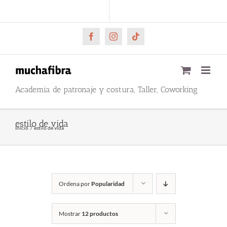
Saltar
CARRITO
Mi cuenta
al
contenido
Facebook
Instagram
Tiktok
Academia de patronaje y costura, Taller, Coworking
estilo de vida
Inicio
estilo de vida
Ordena por
Popularidad
Mostrar
12 productos