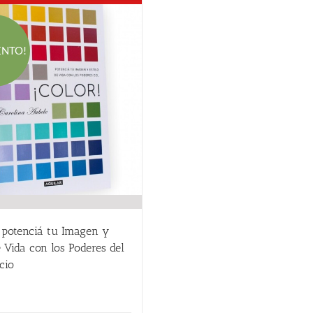
ENTO!
 potenciá tu Imagen y
e Vida con los Poderes del
cio
El
El
18.00
€
precio
precio