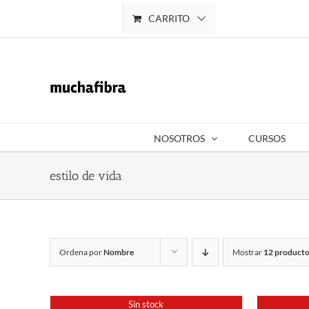
Saltar
CARRITO
Mi cuenta
al
contenido
NOSOTROS
CURSOS
estilo de vida
Ordena por
Nombre
Mostrar
12 producto
Sin stock