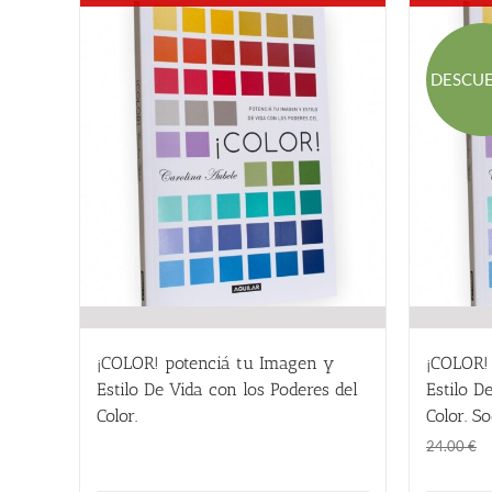
DESCU
¡COLOR! potenciá tu Imagen y
¡COLOR!
Estilo De Vida con los Poderes del
Estilo D
Color.
Color. So
24.00
€
24.00
€