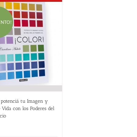
ENTO!
 potenciá tu Imagen y
e Vida con los Poderes del
cio
El
El
18.00
€
precio
precio