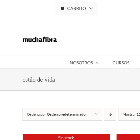
Saltar
CARRITO
Mi cuenta
al
contenido
NOSOTROS
CURSOS
estilo de vida
Ordena por
Orden predeterminado
Mostrar
1
Sin stock