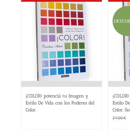
DESCU
¡COLOR! potenciá tu Imagen y
¡COLOR!
Estilo De Vida con los Poderes del
Estilo D
Color.
Color. So
24.00
€
24.00
€