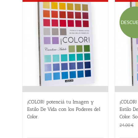
DESCU
¡COLOR! potenciá tu Imagen y
¡COLOR!
Estilo De Vida con los Poderes del
Estilo D
Color.
Color. So
24.00
€
24.00
€