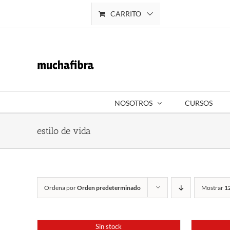
Saltar
CARRITO
Mi cuenta
al
contenido
NOSOTROS
CURSOS
estilo de vida
Ordena por
Orden predeterminado
Mostrar
1
Sin stock