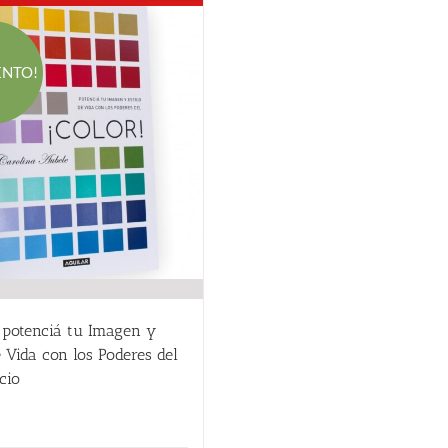
ENTO!
 potenciá tu Imagen y
e Vida con los Poderes del
cio
El
El
18.00
€
precio
precio