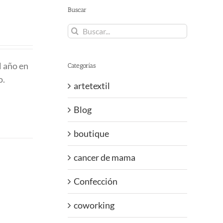
Buscar
Buscar:
l año en
Categorías
do.
artetextil
Blog
boutique
cancer de mama
Confección
coworking