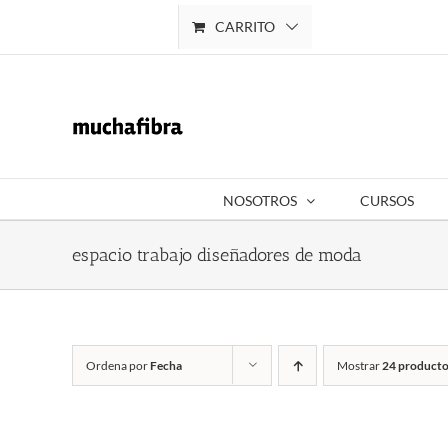
Saltar
CARRITO
Mi cuenta
al
contenido
NOSOTROS
CURSOS
espacio trabajo diseñadores de moda
Ordena por
Fecha
Mostrar
24 producto