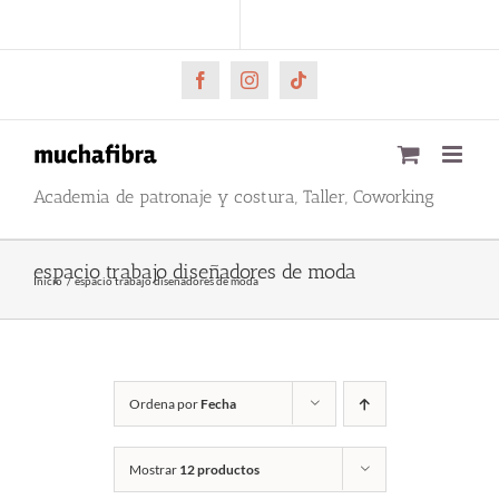
Saltar
CARRITO
Mi cuenta
al
contenido
Facebook
Instagram
Tiktok
Academia de patronaje y costura, Taller, Coworking
espacio trabajo diseñadores de moda
Inicio
espacio trabajo diseñadores de moda
Ordena por
Fecha
Mostrar
12 productos