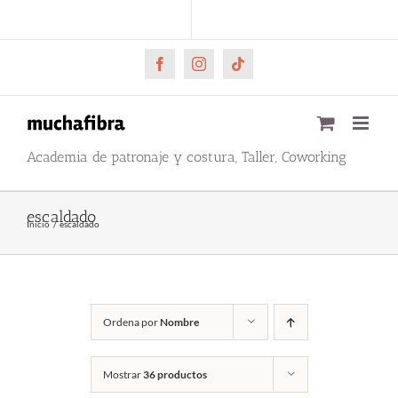
Saltar
CARRITO
Mi cuenta
al
contenido
Facebook
Instagram
Tiktok
Academia de patronaje y costura, Taller, Coworking
escaldado
Inicio
escaldado
Ordena por
Nombre
Mostrar
36 productos