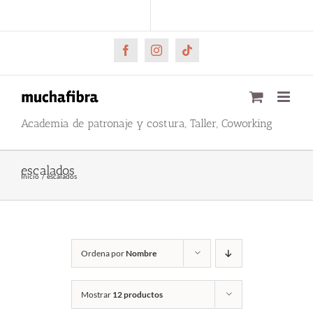
Saltar
CARRITO
Mi cuenta
al
contenido
Facebook
Instagram
Tiktok
Academia de patronaje y costura, Taller, Coworking
escalados
Inicio
escalados
Ordena por
Nombre
Mostrar
12 productos