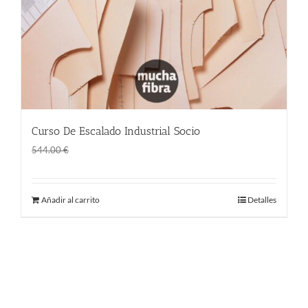
Curso De Escalado Industrial Socio
El
El
380.00
€
544.00
€
precio
precio
original
actual
Añadir al carrito
Detalles
era:
es:
544.00 €.
380.00 €.