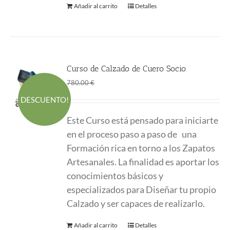
Añadir al carrito
Detalles
Curso de Calzado de Cuero Socio
El
El
1.00
€
780.00
€
precio
precio
DESCUENTO!
original
actual
Este Curso está pensado para iniciarte
era:
es:
en el proceso paso a paso de una
780.00 €.
1.00 €.
Formación
rica en torno a los Zapatos
Artesanales. La finalidad es aportar los
conocimientos
básicos y
especializados para Diseñar tu propio
Calzado y ser capaces de realizarlo.
Añadir al carrito
Detalles