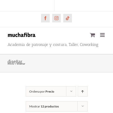
Saltar
CARRITO
Mi cuenta
al
contenido
Facebook
Instagram
Tiktok
Academia de patronaje y costura, Taller, Coworking
diseñar
Inicio
diseñar
Ordena por
Precio
Mostrar
12 productos