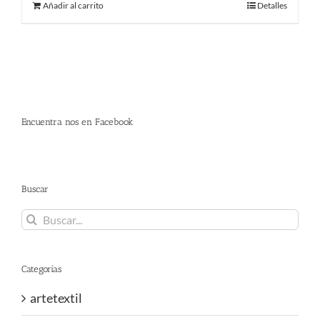
Añadir al carrito
Detalles
era:
es:
110.00 €.
95.00 €.
Encuentra nos en Facebook
Buscar
Buscar:
Categorías
artetextil