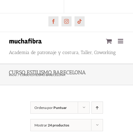
Saltar
CARRITO
Mi cuenta
al
contenido
Facebook
Instagram
Tiktok
Academia de patronaje y costura, Taller, Coworking
CURSO ESTILISMO BARECELONA
Inicio
CURSO ESTILISMO BARECELONA
Ordena por
Puntuar
Mostrar
24 productos