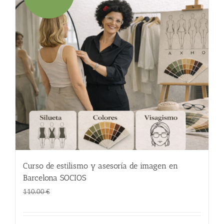
Curso de estilismo y asesoría de imagen en
Barcelona SOCIOS
El
El
95.00
€
110.00
€
precio
precio
original
actual