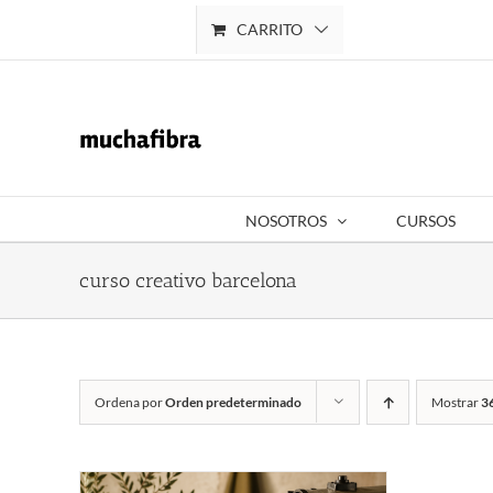
Saltar
CARRITO
Mi cuenta
al
contenido
NOSOTROS
CURSOS
curso creativo barcelona
Ordena por
Orden predeterminado
Mostrar
3