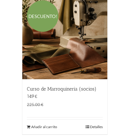
DESCUENTO!
Curso de Marroquineria (socios)
149€
El
El
149.00
€
225.00
€
precio
precio
original
actual
Añadir al carrito
Detalles
era:
es:
225.00 €.
149.00 €.