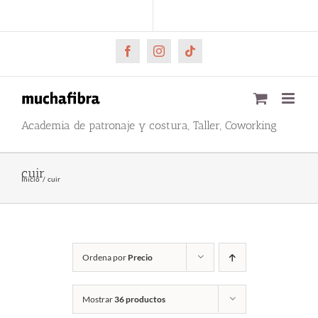
Saltar
CARRITO
Mi cuenta
al
contenido
Facebook
Instagram
Tiktok
Academia de patronaje y costura, Taller, Coworking
cuir
Inicio
cuir
Ordena por
Precio
Mostrar
36 productos