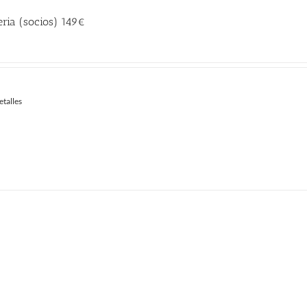
ria (socios) 149€
recio
ctual
:
etalles
49.00 €.