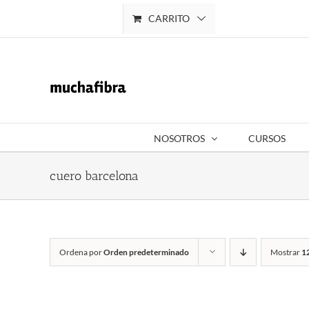
Saltar
CARRITO
Mi cuenta
al
contenido
NOSOTROS
CURSOS
cuero barcelona
Ordena por
Orden predeterminado
Mostrar
1