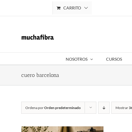
Saltar
CARRITO
Mi cuenta
al
contenido
NOSOTROS
CURSOS
cuero barcelona
Ordena por
Orden predeterminado
Mostrar
3