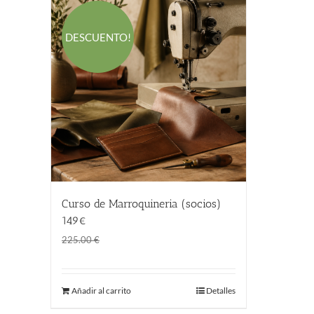
DESCUENTO!
Curso de Marroquineria (socios)
149€
El
El
149.00
€
225.00
€
precio
precio
original
actual
Añadir al carrito
Detalles
era:
es:
225.00 €.
149.00 €.